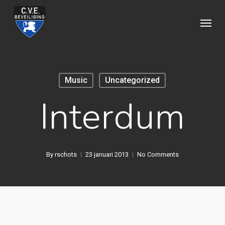
Skip
Menu
to
main
content
Music
Uncategorized
Interdum
By
rschots
23 januari 2013
No Comments